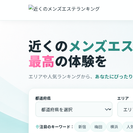
近くの
メンズエ
最高
の体験を
エリアや人気ランキングから、
あなたにぴったり
都道府県
エリア
注目のキーワード：
新宿
梅田
横浜
人