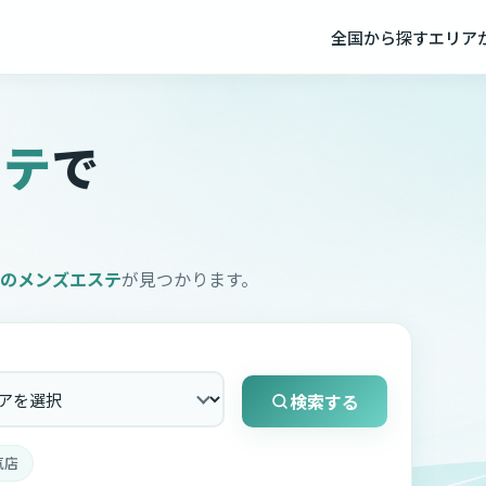
全国から探す
エリア
ステ
で
の
メンズエステ
が見つかります。
検索する
気店