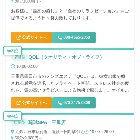
80分16000円～
お客様に『最高の癒し』と『至福のリラクゼーション』をご
提供できるよう日々努力致しております。
当店は風俗店では無い為、性的なサービスは一切ございませ
公式サイトへ
090-4565-2859
ん。
ご利用の際は必ず利用規約をご確認後、ご署名を頂きます。
3位
QOL（クオリティ・オブ・ライフ）
店舗型
お客様のお問い合わせを心よりお待ちしております。
10:00-02:00
三重県四日市市のメンズエステ『QOL』は、彼女の家で癒
される感覚を追求したプライベート空間。ストレス社会の疲
れを、質の高いセラピストによる施術で癒します。オイルマ
ッサージなど個人オプション対応で、お客様のニーズに合わ
公式サイトへ
070-2475-0808
せたサービスを提供。経験豊富から新人まで多様なセラピス
トが在籍しており、自分好みのセラピストを見つけられま
4位
す。
琉球SPA 三重店
出張型
近鉄四日市駅付近、近鉄平田町駅付近
10:00～26:00
60分/9,000円～