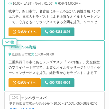
10:00～LAST（受付：01:00）
60分/14,000円～
岐阜市、四日市市、名古屋にルームを設けた男性専用メンズ
エステ。日本人セラピストによる上質なオイルトリートメン
トで、心身ともにリラックスできる空間を提供。リラクゼー
ションを目的とした高級感溢れるプライベートルームでの施
公式サイトへ
090-6381-8696
術が特徴。
9位
Spa海姫
店舗型
近鉄四日市駅
10:00〜01:00
三重県四日市市にあるメンズエステ『Spa海姫』。完全個室
のプライベート空間で、上質なオイルマッサージとリラクゼ
ーションサービスを提供。経験豊かなセラピストによる丁寧
な施術で、心身ともにリフレッシュできる高級感のあるサロ
公式サイトへ
090-7363-0904
ン。脱毛セットプランもお得に利用できます。
エンペラースパ
10位
近鉄四日市駅から徒歩5分
10:00～27:00
050-6882-6240