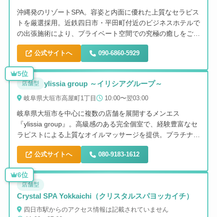
沖縄発のリゾートSPA。容姿と内面に優れた上質なセラピス
トを厳選採用。近鉄四日市・平田町付近のビジネスホテルで
の出張施術により、プライベート空間での究極の癒しをご提
供。『おもてなし』の心とセラピストの質にこだわった、大
公式サイトへ
090-6860-5929
人の癒しの時間をお楽しみください。
5位
ylissia group ～イリシアグループ～
店舗型
岐阜県大垣市高屋町1丁目
10:00〜翌03:00
岐阜県大垣市を中心に複数の店舗を展開するメンエス
『ylissia group』。高級感のある完全個室で、経験豊富なセ
ラピストによる上質なオイルマッサージを提供。プラチナ、
ゴールド、シルバーのクラス分けされた優秀なセラピストが
公式サイトへ
080-9183-1612
在籍。癒しと美を追求した施術で、リラックス空間を実現し
ます。
6位
店舗型
Crystal SPA Yokkaichi（クリスタルスパヨッカイチ）
四日市駅からのアクセス情報は記載されていません