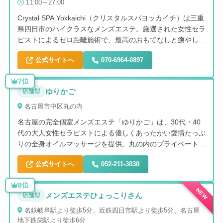
11:00～27:00
Crystal SPA Yokkaichi（クリスタルスパヨッカイチ）は三重
県四日市のハイクラスなメンズエステ。厳選された女性セラ
ピストによるゼロ距離施術で、最高のおもてなしと癒やしを
提供します。豊富なコースとオプションで、上質なリラクゼ
公式サイトへ
070-6964-0897
ーション体験をお届けします。
7位
ゆりかご
店舗型
名古屋市中区丸の内
名古屋の完全個室メンズエステ「ゆりかご」は、30代・40
代の大人女性セラピストによる優しくあったかい愛情たっぷ
りの全身オイルマッサージを提供。丸の内のプライベート空
間で、日頃のストレスや悩みを心身共に癒す至福のひと時を
公式サイトへ
052-211-3030
お過ごしいただけます。
8位
NEW
メンズエステひょっこりさん
店舗型
名鉄岐阜駅より徒歩5分、近鉄四日市駅より徒歩5分、名古屋
地下鉄栄駅より徒歩6分