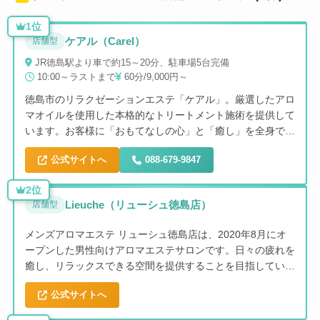
1位
ケアル（Carel）
店舗型
JR徳島駅より車で約15～20分、駐車場5台完備
10:00～ラストまで
60分/9,000円～
徳島市のリラクゼーションエステ「ケアル」。厳選したアロ
マオイルを使用した本格的なトリートメント施術を提供して
います。お客様に「おもてなしの心」と「癒し」を全身で感
じていただくことをコンセプトに、完全個室のプライベート
公式サイトへ
088-679-9847
空間で心身ともにリラックスできる施術を実現。未経験者か
らベテランまで、丁寧な指導のもとで高度な技術を習得した
2位
セラピストが対応します。
Lieuche（リューシュ徳島店）
店舗型
メンズアロマエステ リューシュ徳島店は、2020年8月にオ
ープンした男性向けアロマエステサロンです。日々の疲れを
癒し、リラックスできる空間を提供することを目指していま
す。セラピストによる丁寧な施術でストレス解消をお手伝い
公式サイトへ
します。