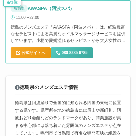
3位
AWASPA（阿波スパ）
店舗型
11:00〜27:00
徳島のメンズエステ「AWASPA（阿波スパ）」は、経験豊富
なセラピストによる高質なオイルマッサージサービスを提供
しています。小柄で愛嬌溢れるセラピストから大人女性の柔
らかい雰囲気を持つセラピストまで、多彩なスタッフが揃っ
公式サイトへ
080-8285-6785
ています。オイル施術とドライ施術から選べる施術内容で、
極上のリラックス空間を実現します。年中無休で営業してお
り、プライベートな癒しの時間をお約束します。
徳島県のメンズエステ情報
徳島県は阿波踊りで全国的に知られる四国の東端に位置
する県です。県庁所在地の徳島市には眉山や新町川、阿
波おどり会館などのランドマークがあり、商業施設が集
まる中心部には落ち着いた雰囲気のメンズエステが点在
しています。鳴門市では渦潮で有名な鳴門海峡の絶景を